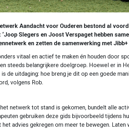
 netwerk Aandacht voor Ouderen bestond al voord
t: ‘Joop Slegers en Joost Verspaget hebben sam
ennetwerk en zetten de samenwerking met Jibb+ 
nders vitaal en actief te maken én houden door sp
een steeds belangrijkere doelgroep. Hoewel er in 
s de uitdaging: hoe breng je dit op een goede man
ord, volgens Rob.
 het netwerk tot stand is gekomen, bundelt alle act
rapeuten gebruiken deze gids bijvoorbeeld tijdens h
ft het advies gekregen om meer te bewegen. Laten w