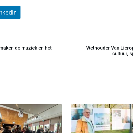
inkedIn
j maken de muziek en het
Wethouder Van Lierop:
cultuur, 