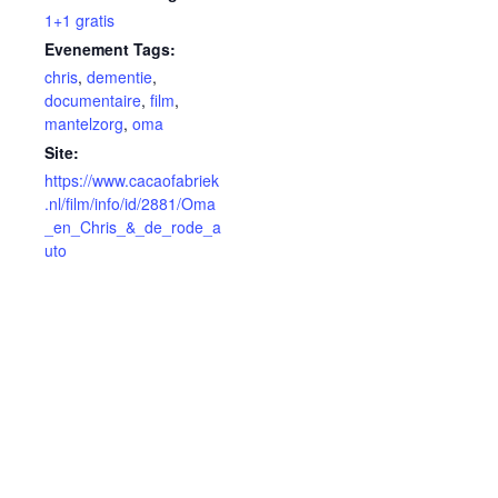
1+1 gratis
Evenement Tags:
chris
,
dementie
,
documentaire
,
film
,
mantelzorg
,
oma
Site:
https://www.cacaofabriek
.nl/film/info/id/2881/Oma
_en_Chris_&_de_rode_a
uto