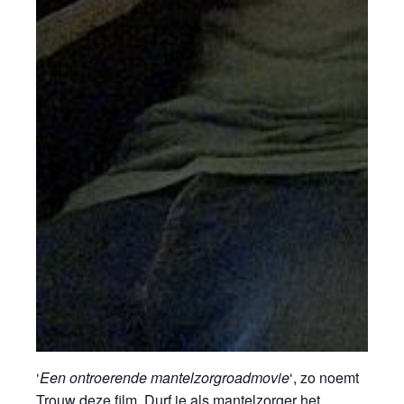
‘
Een ontroerende mantelzorgroadmovie
‘, zo noemt
Trouw deze film. Durf je als mantelzorger het