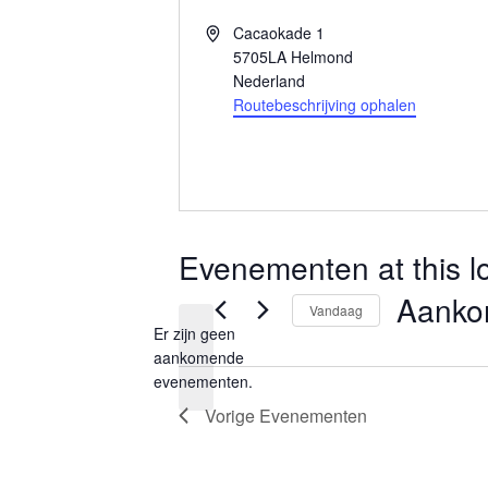
A
Cacaokade 1
d
5705LA
Helmond
r
Nederland
e
Routebeschrijving ophalen
s
Evenementen at this l
Aanko
Vandaag
Er zijn geen
S
aankomende
B
e
evenementen.
e
l
Vorige
Evenementen
r
i
e
c
c
h