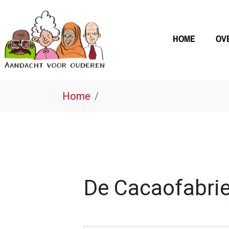
HOME
OV
Home
De Cacaofabri