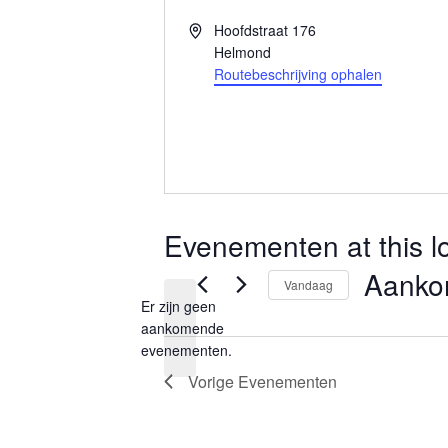
A
Hoofdstraat 176
d
Helmond
r
Routebeschrijving ophalen
e
s
Evenementen at this l
Aanko
Vandaag
Er zijn geen
S
aankomende
B
e
evenementen.
e
l
Vorige
Evenementen
r
i
e
c
c
h