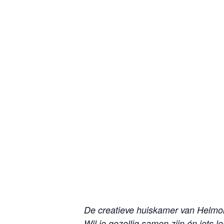
De creatieve huiskamer van Helmo
Wil je gezellig samen zijn én iets 