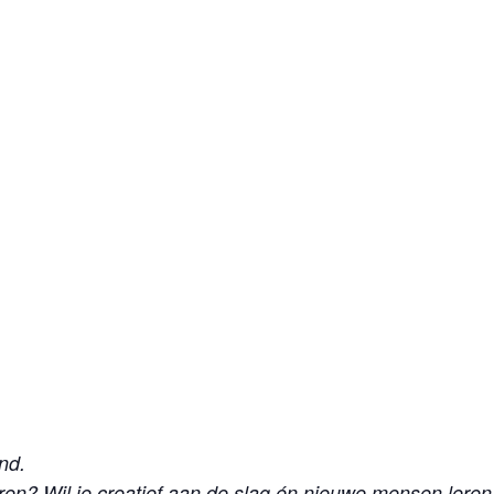
nd.
leren? Wil je creatief aan de slag én nieuwe mensen lere