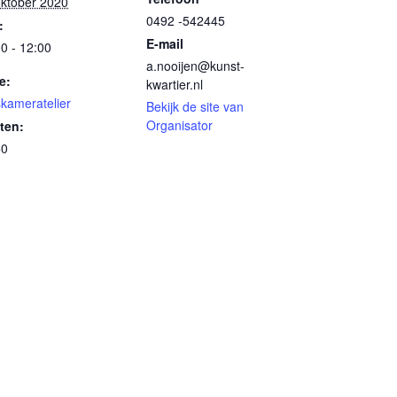
oktober 2020
0492 -542445
:
E-mail
0 - 12:00
a.nooijen@kunst-
e:
kwartier.nl
kameratelier
Bekijk de site van
Organisator
ten:
50