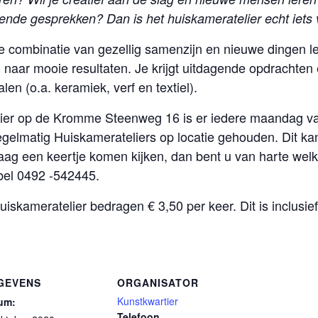
iende gesprekken? Dan is het huiskameratelier echt iets 
ale combinatie van gezellig samenzijn en nieuwe dinge
 naar mooie resultaten. Je krijgt uitdagende opdrachten
en (o.a. keramiek, verf en textiel).
ier op de Kromme Steenweg 16 is er iedere maandag va
gelmatig Huiskamerateliers op locatie gehouden. Dit kan 
raag een keertje komen kijken, dan bent u van harte wel
bel 0492 -542445.
kameratelier bedragen € 3,50 per keer. Dit is inclusief 
GEVENS
ORGANISATOR
Kunstkwartier
um:
Telefoon